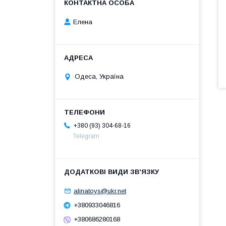
Елена
Одеса, Україна
+380 (93) 304-68-16
Telegram
alinatoys@ukr.net
+380933046816
+380686280168