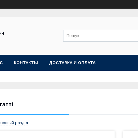
ин
АС
КОНТАКТЫ
ДОСТАВКА И ОПЛАТА
татті
новний розділ