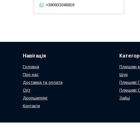
+380933046816
Навігація
Категорі
Головна
Плюшеві 
Про нас
Щур
Доставка та оплата
Плюшеві 
Опт
Плюшеві 
Дропшиппінг
Зайці
Контакти