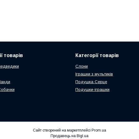
ї товарів
Категорії товарів
медведики
Слони
Іграшки з мультиків
Панди
Подушка Серце
Собачки
Подушки-іграшки
Сайт створений на маркетплейсі
Prom.ua
Продавець на Bigl.ua