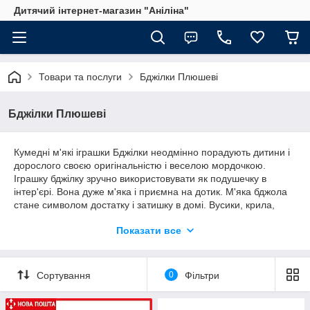
Дитячий інтернет-магазин "Аніліна"
Товари та послуги
Бджілки Плюшеві
Бджілки Плюшеві
Кумедні м'які іграшки Бджілки неодмінно порадують дитини і
дорослого своєю оригінальністю і веселою мордочкою.
Іграшку бджілку зручно використовувати як подушечку в
інтер'єрі. Вона дуже м'яка і приємна на дотик. М'яка бджола
стане символом достатку і затишку в домі. Вусики, крила,
лапки присутні як елементи цієї комахи. Всі плюшеві іграшки
Показати все
від нашої фабрики "Аліна" виконані з якісних матеріалів.
Тканину у бджілок пухнаста, щільна і зносостійка. А
наполнитель синтепух обеспечивает гипоаллергенность
изделий, поэтому игрушки от украинского производителя
Сортування
0
Фільтри
рекомендованы детям от трех лет. Игрушки представлены в
размерах: 70 см, 53 см, 43 см, 33 см. Пчелки будут радовать