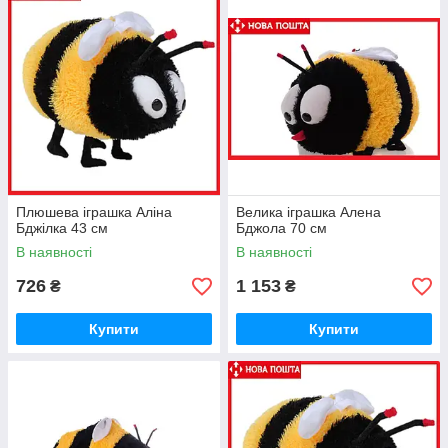
домочадцев долгие годы. Они легко стираются и все
составляющие надежны и долговечны.
Плюшева іграшка Аліна
Велика іграшка Алена
Бджілка 43 см
Бджола 70 см
В наявності
В наявності
726
1 153
₴
₴
Купити
Купити