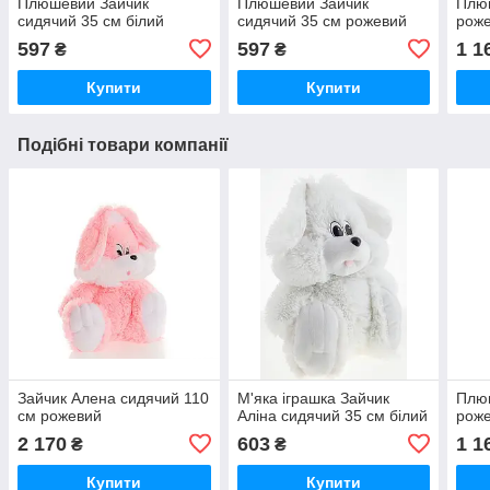
Плюшевий Зайчик
Плюшевий Зайчик
Плюш
сидячий 35 см білий
сидячий 35 см рожевий
рож
597
597
1 1
₴
₴
Купити
Купити
Подібні товари компанії
Зайчик Алена сидячий 110
М'яка іграшка Зайчик
Плюш
см рожевий
Аліна сидячий 35 см білий
рож
2 170
603
1 1
₴
₴
Купити
Купити