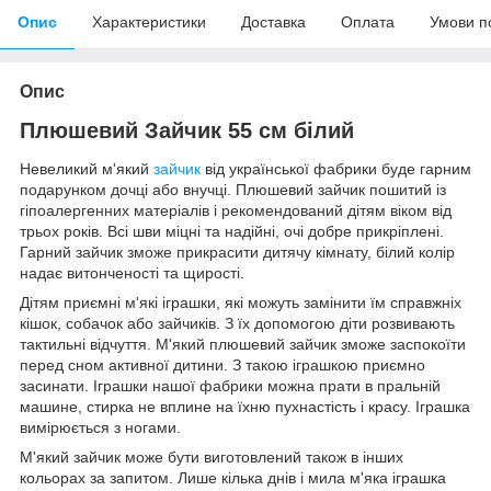
Опис
Характеристики
Доставка
Оплата
Умови п
Опис
Плюшевий Зайчик 55 см білий
Невеликий м'який
зайчик
від української фабрики буде гарним
подарунком дочці або внучці. Плюшевий зайчик пошитий із
гіпоалергенних матеріалів і рекомендований дітям віком від
трьох років. Всі шви міцні та надійні, очі добре прикріплені.
Гарний зайчик зможе прикрасити дитячу кімнату, білий колір
надає витонченості та щирості.
Дітям приємні м'які іграшки, які можуть замінити їм справжніх
кішок, собачок або зайчиків. З їх допомогою діти розвивають
тактильні відчуття. М'який плюшевий зайчик зможе заспокоїти
перед сном активної дитини. З такою іграшкою приємно
засинати. Іграшки нашої фабрики можна прати в пральній
ма
шине, стирка не вплине на їхню пухнастість і красу. Іграшка
вимірюється з ногами.
М'який зайчик може бути виготовлений також в інших
кольорах за запитом. Лише кілька днів і мила м'яка іграшка