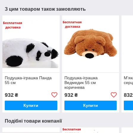
З цим товаром також замовляють
Подушка-іграшка Панда
Подушка-іграшка
М'я
55 см
Ведмедик 55 см
серц
коричнева
932
932
832
₴
₴
Купити
Купити
Подібні товари компанії