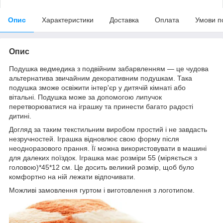
Опис
Характеристики
Доставка
Оплата
Умови п
Опис
Подушка ведмедика з подвійним забарвленням — це чудова
альтернатива звичайним декоративним подушкам. Така
подушка зможе освіжити інтер'єр у дитячій кімнаті або
вітальні. Подушка може за допомогою липучок
перетворюватися на іграшку та принести багато радості
дитині.
Догляд за таким текстильним виробом простий і не завдасть
незручностей. Іграшка відновлює свою форму після
неодноразового прання. Її можна використовувати в машині
для далеких поїздок. Іграшка має розміри 55 (міряється з
головою)*45*12 см. Це досить великий розмір, щоб було
комфортно на ній лежати відпочивати.
Можливі замовлення гуртом і виготовлення з логотипом.