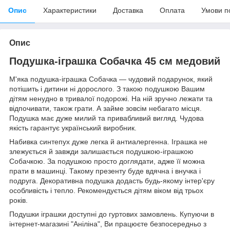
Опис
Характеристики
Доставка
Оплата
Умови п
Опис
Подушка-іграшка Собачка 45 см медовий
М'яка подушка-іграшка Собачка — чудовий подарунок, який
потішить і дитини ні дорослого. З такою подушкою
Вашим
дітям ненудно в тривалої подорожі. На ній зручно лежати та
відпочивати, також грати. А займе зовсім небагато місця.
Подушка має дуже милий та привабливий вигляд. Чудова
якість гарантує український виробник.
Набивка синтепух дуже легка й антиалергенна. Іграшка не
злежується й завжди залишається подушкою-іграшкою
Собачкою. За подушкою просто доглядати, адже її можна
прати в машинці. Такому презенту буде вдячна і внучка і
подруга. Декоративна подушка додасть будь-якому інтер'єру
особливість і тепло. Рекомендується дітям віком від трьох
років.
Подушки іграшки доступні до гуртових замовлень. Купуючи в
інтернет-магазині "Аніліна", Ви працюєте безпосередньо з