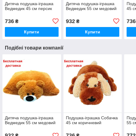
Дитяча подушка-іграшка
Дитяча подушка-іграшка
Поду
Ведмедик 45 см персик
Ведмедик 55 см медовий
45 с
736
932
736
₴
₴
Купити
Купити
Подібні товари компанії
Дитяча подушка-іграшка
Подушка-іграшка Собачка
Поду
Ведмедик 55 см медовий
45 см коричневий
55 с
932
736
772
₴
₴