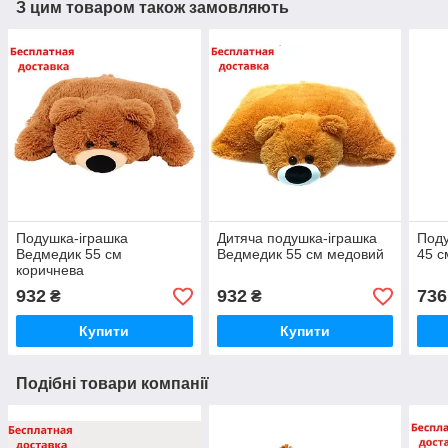
З цим товаром також замовляють
Подушка-іграшка
Дитяча подушка-іграшка
Поду
Ведмедик 55 см
Ведмедик 55 см медовий
45 с
коричнева
932
932
736
₴
₴
Купити
Купити
Подібні товари компанії