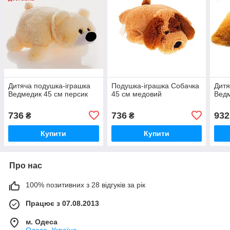
Дитяча подушка-іграшка
Подушка-іграшка Собачка
Дитя
Ведмедик 45 см персик
45 см медовий
Ведм
736
736
932
₴
₴
Купити
Купити
Про нас
100% позитивних з 28 відгуків за рік
Працює з 07.08.2013
м. Одеса
Одеса, Україна