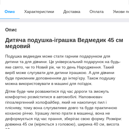
Опис
Характеристики
Доставка
Оплата
Умови п
Опис
Дитяча подушка-іграшка Ведмедик 45 см
медовий
Подушка ведмедик може стати гарним подарунком для
дитини та для дівчини. Це універсальний подарунок на будь-
яке свято, чи то Новий рік, чи то день Народження. Такий
виріб може слугувати для дитини іграшкою. А для дівчини
буде приємним доповненням до інтер'єру. Також подушку
можна використовувати в машині для поїздок.
Дітям буде чим розважитися під час дороги та зможуть
комфортно розміститися в автомобілі. Наповнювач
гіпоалергенний холофайбер, який не накопичує пил і
плісняву, тому вона слугуватиме довго та буде практичною
коханою річчю. Іграшку легко прати в машинці, вона не
деформується під час прання, зберігає свою форму. Розміри:
довжина 45 см (міряється з головою), ширина 40 см, висота