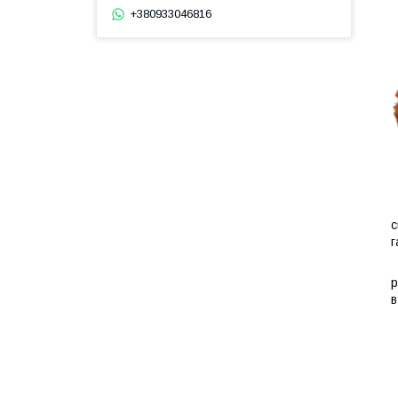
+380933046816
К
с
г
П
р
в