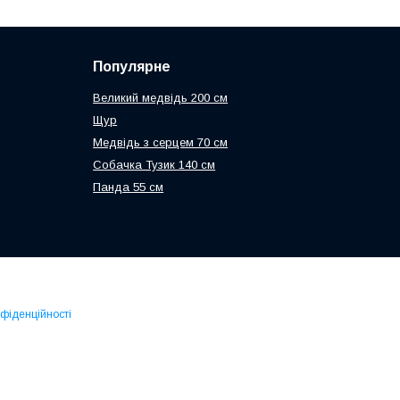
Популярне
Великий медвідь 200 см
Щур
Медвідь з серцем 70 см
Собачка Тузик 140 см
Панда 55 см
нфіденційності