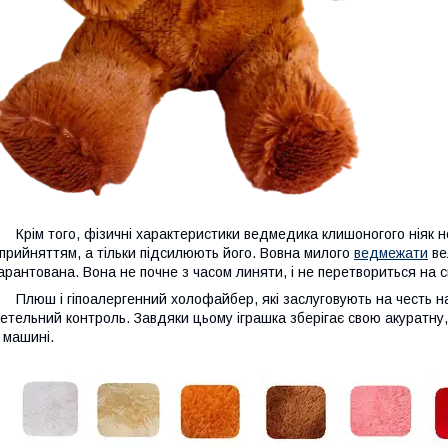
рім того, фізичні характеристики ведмедика клишоногого ніяк н
прийняттям, а тільки підсилюють його. Вовна милого
ведмежати
вел
арантована. Вона не почне з часом линяти, і не перетвориться на с
люш і гіпоалергенний холофайбер, які заслуговують на честь на
етельний контроль. Завдяки цьому іграшка зберігає свою акуратну, 
 машині.