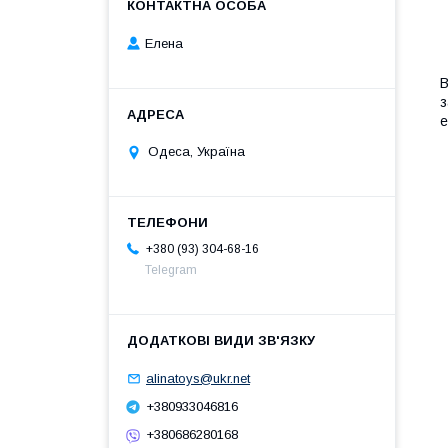
Елена
В
В
з
е
Одеса, Україна
+380 (93) 304-68-16
Telegram
alinatoys@ukr.net
+380933046816
+380686280168