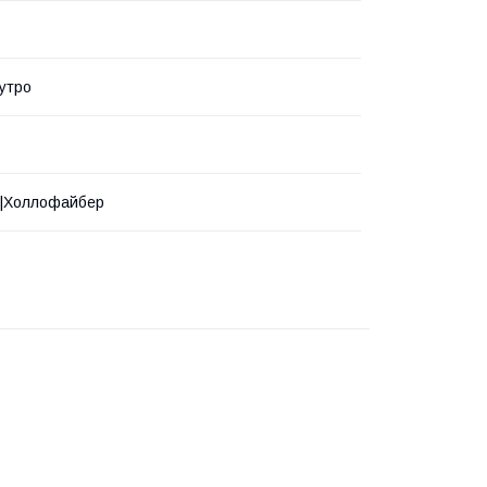
утро
х|Холлофайбер