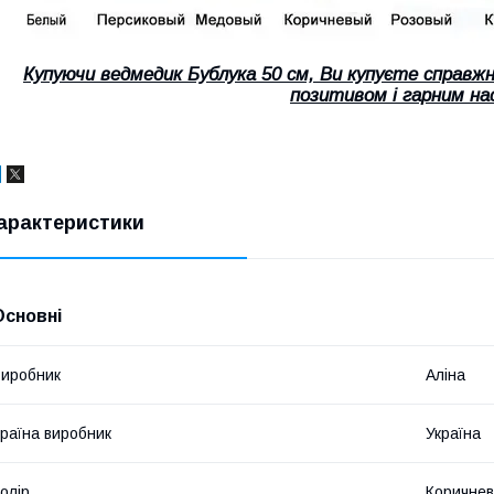
Купуючи ведмедик Бублука 50 см, Ви купуєте справж
позитивом і гарним на
арактеристики
Основні
иробник
Аліна
раїна виробник
Україна
олір
Коричне