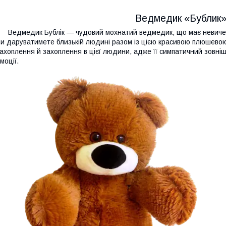
Ведмедик «Бублик»
едмедик Бублік — чудовий мохнатий ведмедик, що має невичерпн
и даруватимете близькій людині разом із цією красивою плюшевою
ахоплення й захоплення в цієї людини, адже її симпатичний зовніш
моції.