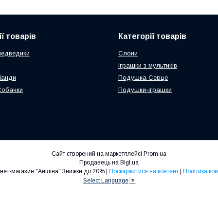
ї товарів
Категорії товарів
медведики
Слони
Іграшки з мультиків
Панди
Подушка Серце
Собачки
Подушки-іграшки
Сайт створений на маркетплейсі
Prom.ua
Продавець на Bigl.ua
Дитячий інтернет-магазин "Аніліна" Знижки до 20% |
Поскаржитися на контент
|
Політика ко
Select Language
▼