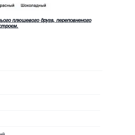
нього плюшевого друга, переповненого
строєм.
вий