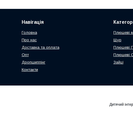
Навігація
Категорі
Головна
Плюшеві 
Про нас
Щур
Доставка та оплата
Плюшеві 
Опт
Плюшеві 
Дропшиппінг
Зайці
Контакти