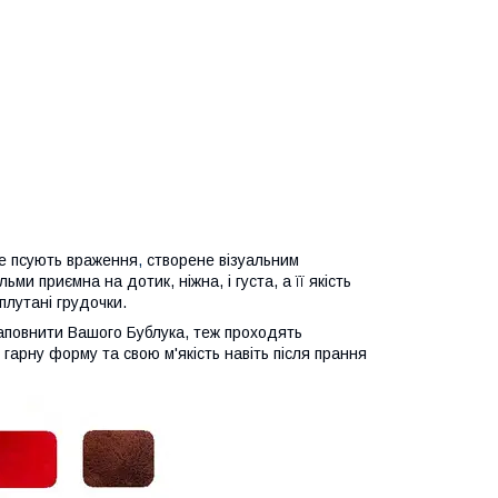
е псують враження
,
створене візуальним
ьми приємна на дотик, ніжна, і густа, а її якість
плутані грудочки.
повнити Вашого Бублука, теж проходять
гарну форму та свою м'якість навіть після прання