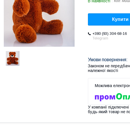
В наявності
Код:
Мишк
Купити
+380 (93) 304-68-16
Telegram
Законом не передбач
належної якості
У компанії підключені
будь-який товар не п