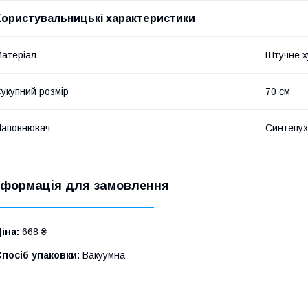
Користувальницькі характеристики
атеріал
Штучне х
укупний розмір
70 см
Наповнювач
Синтепу
нформація для замовлення
іна:
668 ₴
посіб упаковки:
Вакуумна