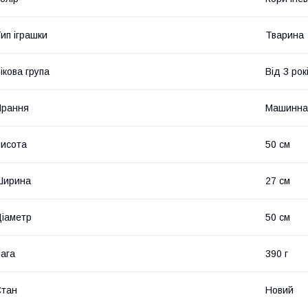
ип іграшки
Тварина
ікова група
Від 3 рок
Прання
Машинна
исота
50 см
Ширина
27 см
іаметр
50 см
ага
390 г
Стан
Новий