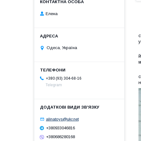
Елена
с
у
Одеса, Україна
З
й
м
В
с
+380 (93) 304-68-16
н
Telegram
alinatoys@ukr.net
+380933046816
+380686280168