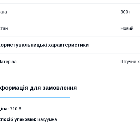
ага
300 г
Стан
Новий
Користувальницькі характеристики
атеріал
Штучне х
нформація для замовлення
іна:
710 ₴
посіб упаковки:
Вакуумна