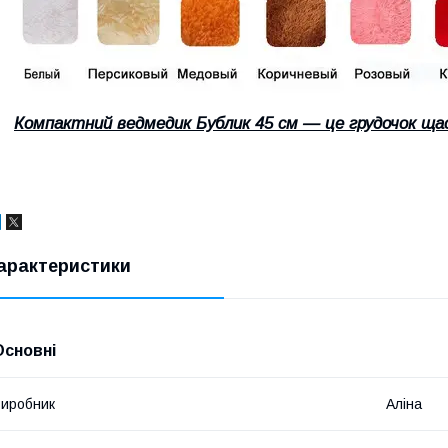
Компактний ведмедик Бублик 45 см — це грудочок щ
арактеристики
Основні
иробник
Аліна