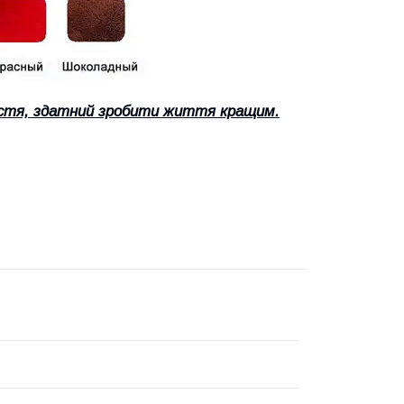
астя, здатний зробити життя кращим.