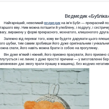
Ведмедик «Бубліка»
Найгарніший, невеликий
ведмедик
на ім'я Бубл — прекрасний по
таршого віку. Ним можна потішити й улюблену, і подругу, і сестричку
вагу, виражену у формі прекрасного, мохнатого, клишоногого друга
алежно від переваг того, кому ви будете дарувати цього плюшев
ого шубки, тим самим зробивши його дуже оригінальним і унікальни
ожна спати, його навіть можна брати із собою на прогулянку.
ін дуже м'який і ніжний, його приємно прасувати, його приємно 
плутується і не линяє з дуже простої причини — у виготовленні бер
аповнювач дає змогу прати іграшку в машинці, без жодних негативн