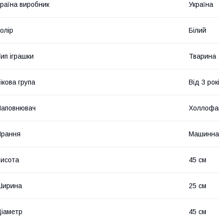
раїна виробник
Україна
олір
Білий
ип іграшки
Тварина
ікова група
Від 3 рок
Наповнювач
Холлофа
Прання
Машинна
исота
45 см
Ширина
25 см
іаметр
45 см