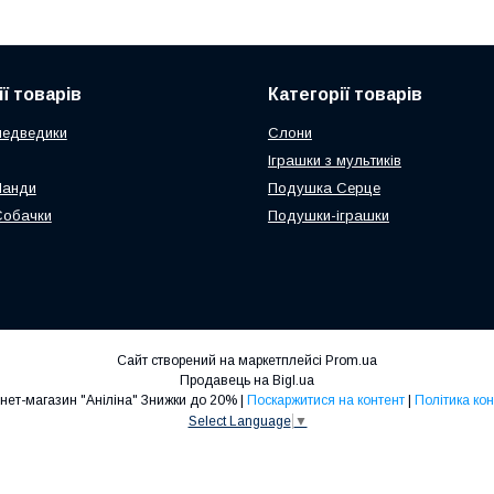
ї товарів
Категорії товарів
медведики
Слони
Іграшки з мультиків
Панди
Подушка Серце
Собачки
Подушки-іграшки
Сайт створений на маркетплейсі
Prom.ua
Продавець на Bigl.ua
Дитячий інтернет-магазин "Аніліна" Знижки до 20% |
Поскаржитися на контент
|
Політика ко
Select Language
▼