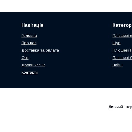
Навігація
Категорі
Головна
Плюшеві 
Про нас
Щур
Доставка та оплата
Плюшеві 
Опт
Плюшеві 
Дропшиппінг
Зайці
Контакти