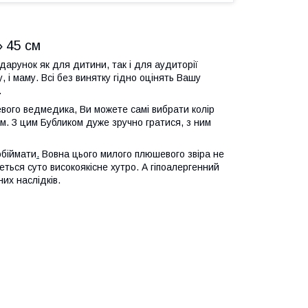
 45 см
дарунок як для дитини, так і для аудиторії
, і маму. Всі без винятку гідно оцінять Вашу
.
ого ведмедика, Ви можете самі вибрати колір
м. З цим Бубликом дуже зручно гратися, з ним
обіймати
.
Вовна цього милого плюшевого звіра не
еться суто високоякісне хутро. А гіпоалергенний
их наслідків.