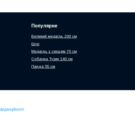
Популярне
Великий медвідь 200 см
Щур
Медвідь з серцем 70 см
Собачка Тузик 140 см
Панда 55 см
нфіденційності