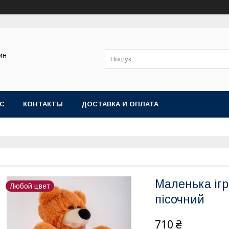
ин
АС
КОНТАКТЫ
ДОСТАВКА И ОПЛАТА
Маленька іг
Любой цвет
пісочний
710 ₴