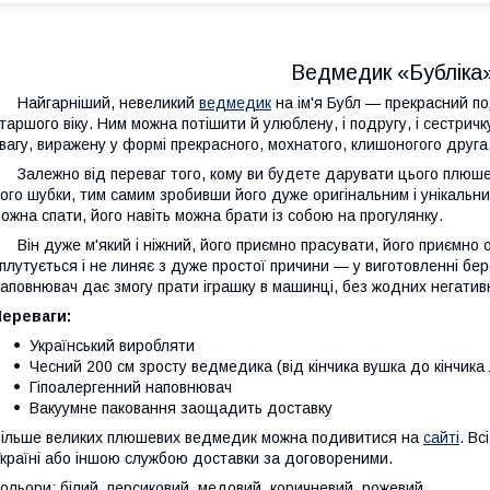
Ведмедик «Бубліка»
Найгарніший, невеликий
ведмедик
на ім'я Бубл — прекрасний по
таршого віку. Ним можна потішити й улюблену, і подругу, і сестричку
вагу, виражену у формі прекрасного, мохнатого, клишоногого друга
алежно від переваг того, кому ви будете дарувати цього плюшев
ого шубки, тим самим зробивши його дуже оригінальним і унікальни
ожна спати, його навіть можна брати із собою на прогулянку.
ін дуже м'який і ніжний, його приємно прасувати, його приємно 
плутується і не линяє з дуже простої причини — у виготовленні бер
аповнювач дає змогу прати іграшку в машинці, без жодних негативн
Переваги:
Український виробляти
Чесний 200 см зросту ведмедика (від кінчика вушка до кінчика 
Гіпоалергенний наповнювач
Вакуумне паковання заощадить доставку
ільше великих плюшевих ведмедик можна подивитися на
сайті
. В
країні або іншою службою доставки за договореними.
ольори: білий, персиковий, медовий, коричневий, рожевий.