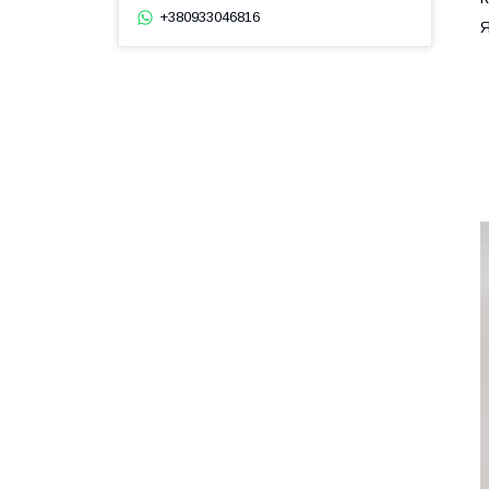
+380933046816
Я