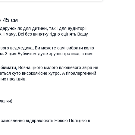
 45 см
дарунок як для дитини, так і для аудиторії
, і маму. Всі без винятку гідно оцінять Вашу
.
ого ведмедика, Ви можете самі вибрати колір
м. З цим Бубликом дуже зручно гратися, з ним
обіймати
.
Вовна цього милого плюшевого звіра не
еться суто високоякісне хутро. А гіпоалергенний
их наслідків.
лапки)
сі замовлення відправляють Новою Поліцією в