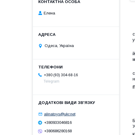
Елена
с
у
Одеса, Україна
З
й
м
В
с
+380 (93) 304-68-16
н
Telegram
alinatoys@ukr.net
Б
+380933046816
У
+380686280168
К