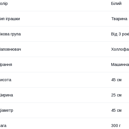
олір
Білий
ип іграшки
Тварина
ікова група
Від 3 рок
Наповнювач
Холлофа
Прання
Машинна
исота
45 см
Ширина
25 см
іаметр
45 см
ага
300 г