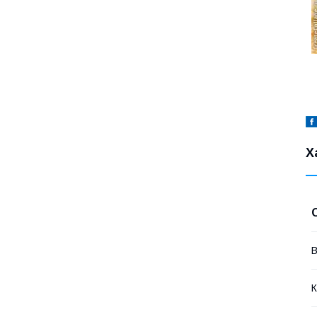
Х
В
К