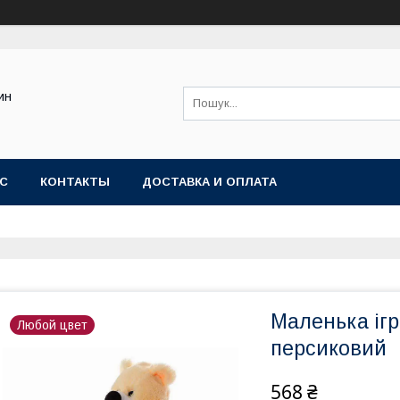
ин
АС
КОНТАКТЫ
ДОСТАВКА И ОПЛАТА
Маленька іг
Любой цвет
персиковий
568 ₴