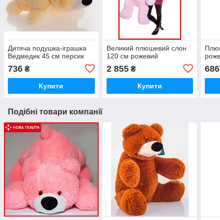
Дитяча подушка-іграшка
Великий плюшевий слон
Плю
Ведмедик 45 см персик
120 см рожевий
рож
736
2 855
686
₴
₴
Купити
Купити
Подібні товари компанії