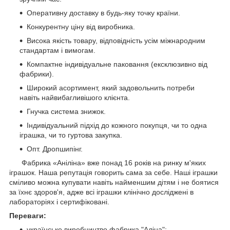
Оперативну доставку в будь-яку точку країни.
Конкурентну ціну від виробника.
Висока якість товару, відповідність усім міжнародним
стандартам і вимогам.
Компактне індивідуальне паковання (ексклюзивно від
фабрики).
Широкий асортимент, який задовольнить потреби
навіть найвибагливішого клієнта.
Гнучка система знижок.
Індивідуальний підхід до кожного покупця, чи то одна
іграшка, чи то гуртова закупка.
Опт. Дропшипінг.
Фабрика «Аніліна» вже понад 16 років на ринку м'яких
іграшок. Наша репутація говорить сама за себе. Наші іграшки
сміливо можна купувати навіть найменшим дітям і не боятися
за їхнє здоров'я, адже всі іграшки клінічно досліджені в
лабораторіях і сертифіковані.
Переваги:
українське виробництво фабрика "Аліна";