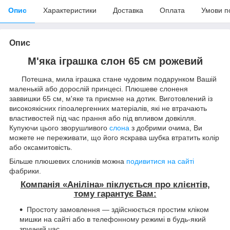
Опис
Характеристики
Доставка
Оплата
Умови п
Опис
М'яка іграшка слон 65 см рожевий
Потешна, мила іграшка стане чудовим подарунком Вашій
маленькій або дорослій принцесі. Плюшеве слоненя
заввишки 65 см, м'яке та приємне на дотик. Виготовлений із
високоякісних гіпоалергенних матеріалів, які не втрачають
властивостей під час прання або під впливом довкілля.
Купуючи цього зворушливого
слона
з добрими очима, Ви
можете не переживати, що його яскрава шубка втратить колір
або оксамитовість.
Більше плюшевих слоників можна
подивитися на сайті
фабрики.
Компанія «Аніліна» піклується про клієнтів,
тому гарантує Вам:
Простоту замовлення — здійснюється простим кліком
мишки на сайті або в телефонному режимі в будь-який
зручний час.