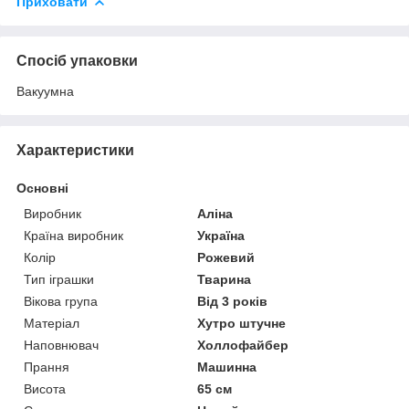
Приховати
Спосіб упаковки
Вакуумна
Характеристики
Основні
Виробник
Аліна
Країна виробник
Україна
Колір
Рожевий
Тип іграшки
Тварина
Вікова група
Від 3 років
Матеріал
Хутро штучне
Наповнювач
Холлофайбер
Прання
Машинна
Висота
65 см