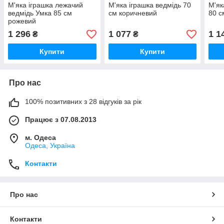
М'яка іграшка лежачий
М'яка іграшка ведмідь 70
М'як
ведмідь Умка 85 см
см коричневий
80 с
рожевий
1 296
1 077
1 1
₴
₴
Купити
Купити
Про нас
100% позитивних з 28 відгуків за рік
Працює з 07.08.2013
м. Одеса
Одеса, Україна
Контакти
Про нас
Контакти