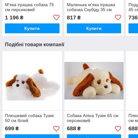
М'яка іграшка собака 75
Маленька м'яка іграшка
Поду
см персиковий
собачка Скубіду 35 см
45 с
1 196
817
736
₴
₴
Купити
Купити
Подібні товари компанії
Плюшевий собака Тузик
Собака Аліна Тузик 65 см
Плюш
50 см білий
персиковий
см 
699
688
688
₴
₴