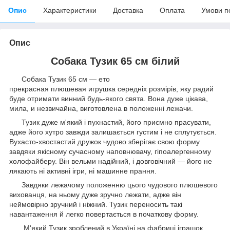
Опис
Характеристики
Доставка
Оплата
Умови п
Опис
Собака Тузик 65 см білий
Собака Тузик 65 см —
е
то
прекрасна
я
плюшева
я
и
грушка
середніх розмірів, яку радий
буде отримати винний будь-якого свята. Вона дуже цікава,
мила,
и
незвичайна, виготовлена в положенні лежачи.
Тузик дуже м'який і пухнастий, його приємно прасувати,
адже його хутро завжди залишається густим і не сплутується.
Вухасто-хвостастий дружок чудово зберігає свою форму
завдяки якісному сучасному наповнювачу, гіпоалергенному
холофайберу. Він вельми надійний, і довговічний — його не
лякають ні активні ігри, ні машинне прання.
Завдяки лежачому положенню цього чудового плюшевого
вихованця, на ньому дуже зручно лежати, адже він
неймовірно зручний і ніжний. Тузик переносить такі
навантаження й легко повертається в початкову форму.
М'який Тузик зроблений в Україні на фабриці іграшок