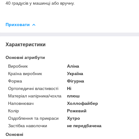
40 градусів у машинці або вручну.
Приховати
Характеристики
Основні атрибути
Виробник
Аліна
Країна виробник
Україна
Форма
Фігурна
Ортопедичні властивості
Ні
Матеріал напірника/чохла
плюш
Наповнювач
Холлофайбер
Колір
Рожевий
Оздоблення та прикраси
Хутро
Застібка наволочки
не передбачена
Основні