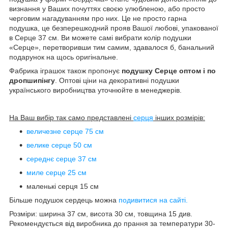
визнання у Ваших почуттях своєю улюбленою, або просто
черговим нагадуванням про них. Це не просто гарна
подушка, це безперешкодний прояв Вашої любові, упакованої
в Серце 37 см. Ви можете самі вибрати колір подушки
«Серце», перетворивши тим самим, здавалося б, банальний
подарунок на щось оригінальне.
Фабрика іграшок також пропонує
подушку Серце оптом і по
дропшипінгу
. Оптові ціни на декоративні подушки
українського виробництва уточнюйте в менеджерів.
На Ваш вибір так само представлені
серця
інших розмірів:
величезне серце 75 см
велике серце 50 см
середнє серце 37 см
миле серце 25 см
маленькі серця 15 см
Більше подушок сердець можна
подивитися на сайті.
Розміри: ширина 37 см, висота 30 см, товщина 15 див.
Рекомендується від виробника до прання за температури 30-