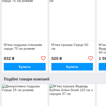
М'яка подушка плюшеве
М'яка іграшка Серце 50
М'як
серце 75 см рожеве
см
Ведм
40 с
832
525
1 5
₴
₴
Купити
Купити
Подібні товари компанії