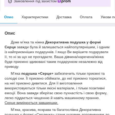
Замовлення під захистом
Опис
Характеристики
Доставка
Оплата
Умови п
Опис
Дуже м'яка та ніжна
Декоративна подушка у формі
Серце
завжди була й залишається найпопулярнішим, і одним
із найприємніших подарунків. І якщо Ви вирішите подарувати
її, то ні за що не прогадаєте. Ваша дівчина/наречена/жінка
буде приємно здивовані таким подарунком незалежно від
приводу
.
М'яка
подушка «Серце»
забезпечить тільки приємні та
солодкі сни. Її приємно обіймати, до неї приємно торкатися,
на неї приємно дивитися. Для її виготовлення
використовуються тільки якісні матеріали, і тільки позитивні
емоції. Вона завжди зберігає свою пухнастість і свою форму,
легко піддається чищенню й навіть машинному пранню.
Серце вимірюється завширшки.
М'яка, красива, яскрава та багатослівна Декоративна
подушка у формі «Сердечка» стане чудовим доповненням до