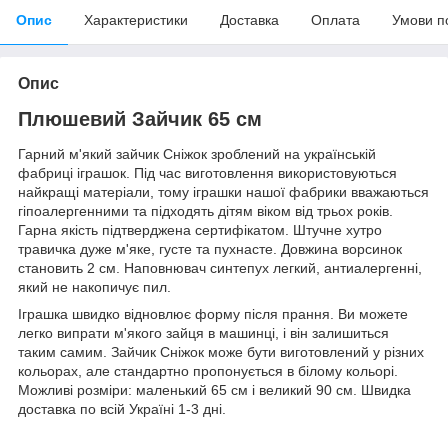
Опис
Характеристики
Доставка
Оплата
Умови п
Опис
Плюшевий Зайчик 65 см
Гарний м'який зайчик Сніжок зроблений на українській
фабриці іграшок. Під час виготовлення використовуються
найкращі матеріали, тому іграшки нашої фабрики вважаються
гіпоалергенними та підходять дітям віком від трьох років.
Гарна якість підтверджена сертифікатом. Штучне хутро
травичка дуже м'яке, густе та пухнасте. Довжина ворсинок
становить 2 см. Наповнювач синтепух легкий, антиалергенні,
який не накопичує пил.
Іграшка швидко відновлює форму після прання. Ви можете
легко випрати м'якого зайця в машинці, і він залишиться
таким самим. Зайчик Сніжок може бути виготовлений у різних
кольорах, але стандартно пропонується в білому кольорі.
Можливі розміри: маленький 65 см і великий 90 см. Швидка
доставка по всій Україні 1-3 дні.