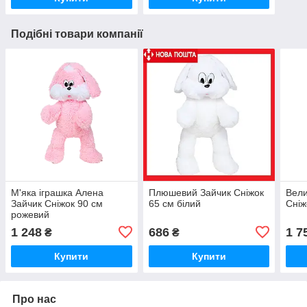
Подібні товари компанії
М'яка іграшка Алена
Плюшевий Зайчик Сніжок
Вели
Зайчик Сніжок 90 см
65 см білий
Сніж
рожевий
1 248
686
1 7
₴
₴
Купити
Купити
Про нас