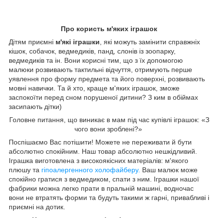
Про користь м'яких іграшок
Дітям приємні
м'які іграшки
, які можуть замінити справжніх
кішок, собачок, ведмедиків, панд, слонів із зоопарку,
ведмедиків та ін. Вони корисні тим, що з їх допомогою
малюки розвивають тактильні відчуття, отримують перше
уявлення про форму предмета та його поверхні, розвивають
мовні навички. Та й хто, краще м'яких іграшок, зможе
заспокоїти перед сном порушеної дитини? З ким в обіймах
засипають дітки)
Головне питання, що виникає в мам під час купівлі іграшок: «З
чого вони зроблені?»
Поспішаємо Вас потішити! Можете не переживати й бути
абсолютно спокійним. Наш товар абсолютно нешкідливий.
Іграшка виготовлена з високоякісних матеріалів: м'якого
плюшу та
гіпоалергенного холофайберу.
Ваш малюк може
спокійно гратися з ведмедиком, спати з ним. Іграшки нашої
фабрики можна легко прати в пральній ма
шині, водночас
вони не втратять форми та будуть такими ж гарні, привабливі і
приємні на дотик.