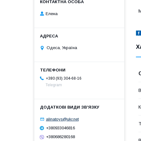
М
Елена
Х
Одеса, Україна
+380 (93) 304-68-16
Telegram
В
К
alinatoys@ukr.net
Т
+380933046816
+380686280168
В