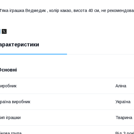
'яка іграшка Ведмедик , колір какао, висота 40 см, не рекомендова
арактеристики
Основні
иробник
Аліна
раїна виробник
Україна
ип іграшки
Тварина
ікова група
Від 3 рок