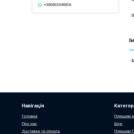
+380933046816
В
І
Ц
Навігація
Категорі
Головна
Плюшеві 
Про нас
Щур
Доставка та оплата
Плюшеві 