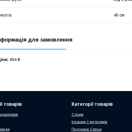
исота
40 см
нформація для замовлення
іна:
494 ₴
ї товарів
Категорії товарів
медведики
Слони
Іграшки з мультиків
Панди
Подушка Серце