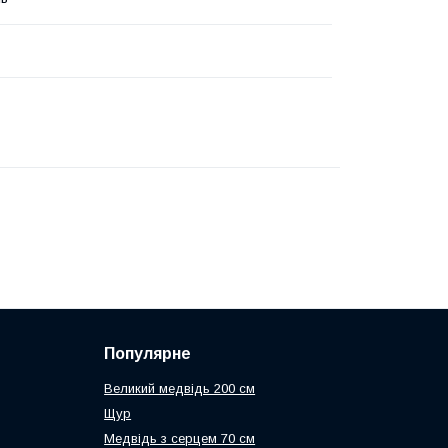
Популярне
Великий медвідь 200 см
Щур
Медвідь з серцем 70 см