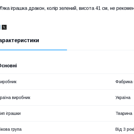
'яка іграшка дракон, колір зелений, висота 41 см, не рекоме
арактеристики
Основні
иробник
Фабрика 
раїна виробник
Україна
ип іграшки
Тварина
ікова група
Від 3 рок