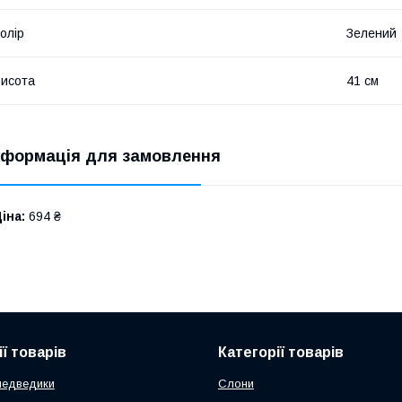
олір
Зелений
исота
41 см
нформація для замовлення
іна:
694 ₴
ї товарів
Категорії товарів
медведики
Слони