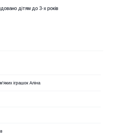
ндовано дітям до 3-х років
м'яких іграшок Аліна
ів