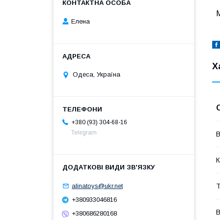
М
Елена
Х
Одеса, Україна
+380 (93) 304-68-16
Telegram
В
К
alinatoys@ukr.net
Т
+380933046816
В
+380686280168