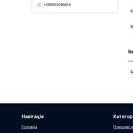
+380933046816
К
В
І
Ц
Навігація
Категорі
Головна
Плюшеві 