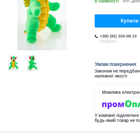
В наявності
Код:
Драк
Купити
+380 (93) 304-68-16
Telegram
Законом не передбач
належної якості
У компанії підключені
будь-який товар не п