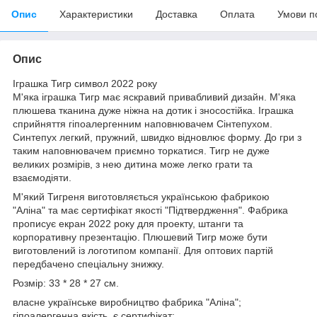
Опис
Характеристики
Доставка
Оплата
Умови п
Опис
Іграшка Тигр символ 2022 року
М'яка іграшка Тигр має яскравий привабливий дизайн. М'яка
плюшева тканина дуже ніжна на дотик і зносостійка. Іграшка
сприйняття гіпоалергенним наповнювачем Сінтепухом.
Синтепух легкий, пружний, швидко відновлює форму. До гри з
таким наповнювачем приємно торкатися. Тигр не дуже
великих розмірів, з нею дитина може легко грати та
взаємодіяти.
М'який Тигреня виготовляється українською фабрикою
"Аліна" та має сертифікат якості "Підтвердження". Фабрика
прописує екран 2022 року для проекту, штанги та
корпоративну презентацію. Плюшевий Тигр може бути
виготовлений із логотипом компанії. Для оптових партій
передбачено спеціальну знижку.
Розмір: 33 * 28 * 27 см.
власне українське виробництво фабрика "Аліна";
гіпоалергенна якість, є сертифікат;