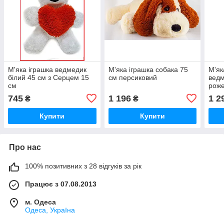
М'яка іграшка ведмедик
М'яка іграшка собака 75
М'як
білий 45 см з Серцем 15
см персиковий
ведм
см
рож
745
1 196
1 2
₴
₴
Купити
Купити
Про нас
100% позитивних з 28 відгуків за рік
Працює з 07.08.2013
м. Одеса
Одеса, Україна