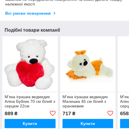
належної якості
Всі умови повернення
Подібні товари компанії
М'яка іграшка ведмедик
М'яка іграшка ведмедик
М'як
Аліна Бублик 70 см білий з
Малишка 45 см білий з
Алін
серцем 22см
оранжевим
серц
889
717
658
₴
₴
Купити
Купити