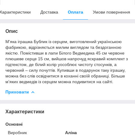
Характеристики
Доставка
Оплата
Умови повернення
Опис
М'яка іграшка Бублик із серцем, виготовлений українською
фабрикою, відрізняється милим виглядом та бездоганною
якістю. Помістивши в лапи Білого Ведмедика 45 см червоне
плюшеве серце 15 см, вийшов напрочуд яскравий комплект з
підтекстом, де білий колір уособлює чистоту стосунків, а
червоний – силу почуттів. Купивши в подарунок таку іграшку,
можна без слів освідчитися в коханні своїй обраниці. Більше
м'яких ведмедів із серцем можна подивитися на сайті.
Приховати
Характеристики
Основні
Виробник
Аліна