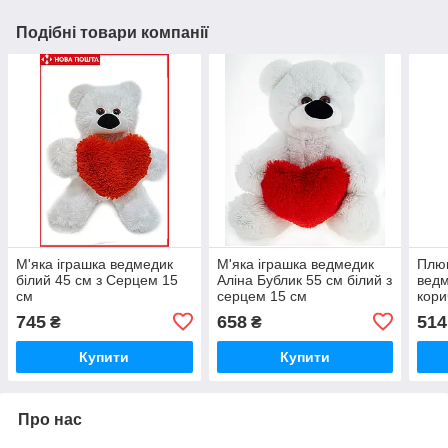
Подібні товари компанії
М'яка іграшка ведмедик
М'яка іграшка ведмедик
Плюш
білий 45 см з Серцем 15
Аліна Бублик 55 см білий з
ведм
см
серцем 15 см
кори
745
658
514
₴
₴
Купити
Купити
Про нас