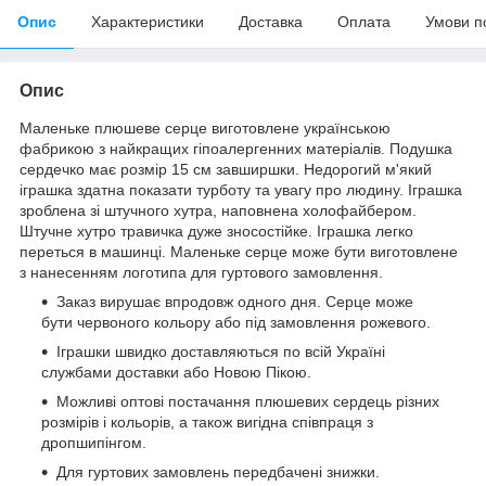
Опис
Характеристики
Доставка
Оплата
Умови п
Опис
Маленьке плюшеве серце виготовлене українською
фабрикою з найкращих гіпоалергенних матеріалів. Подушка
сердечко має розмір 15 см завширшки. Недорогий м'який
іграшка здатна показати турботу та увагу про людину. Іграшка
зроблена зі штучного хутра, наповнена холофайбером.
Штучне хутро травичка дуже зносостійке. Іграшка легко
переться в машинці. Маленьке серце може бути виготовлене
з нанесенням логотипа для гуртового замовлення.
Заказ вирушає впродовж одного дня. Серце може
бути червоного кольору або під замовлення рожевого.
Іграшки швидко доставляються по всій Україні
службами доставки або Новою Пікою.
Можливі оптові постачання плюшевих сердець різних
розмірів і кольорів, а також вигідна співпраця з
дропшипінгом.
Для гуртових замовлень передбачені знижки.