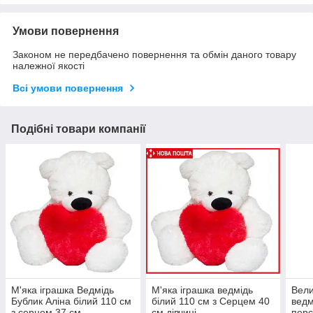
Умови повернення
Законом не передбачено повернення та обмін даного товару
належної якості
Всі умови повернення
Подібні товари компанії
М'яка іграшка Ведмідь
М'яка іграшка ведмідь
Вели
Бублик Аліна білий 110 см
білий 110 см з Серцем 40
ведм
з серцем 37 см
см дівчині
перс