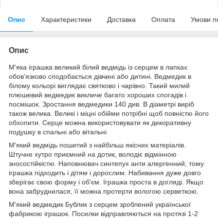
Опис
Характеристики
Доставка
Оплата
Умови п
Опис
М'яка іграшка великий білий ведмідь із серцем в лапках
обов'язково сподобається дівчині або дитині. Ведмедик в
білому кольорі виглядає святково і чарівно. Такий милий
плюшевий ведмедик викличе багато хороших спогадів і
посмішок. Зростання ведмедики 140 див. В діаметрі виріб
також велика. Великі і міцні обійми потрібні щоб повністю його
обхопити. Серце можна використовувати як декоративну
подушку в спальні або вітальні.
М'який ведмідь пошитий з найбільш якісних матеріалів.
Штучне хутро приємний на дотик, володіє відмінною
зносостійкістю. Наповнювач синтепух анти алергенний, тому
іграшка підходить і дітям і дорослим. Набивання дуже довго
зберігає свою форму і об'єм. Іграшка проста в догляді. Якщо
вона забруднилася, її можна протерти вологою серветкою.
М'який ведмедик Бублик з серцем зроблений української
фабрикою іграшок. Посилки відправляються на протязі 1-2