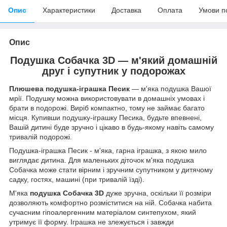
Опис
Характеристики
Доставка
Оплата
Умови п
Опис
Подушка Собачка 3D
—
м'який домашній
друг і супутник у подорожах
Плюшева подушка-іграшка Песик
— м'яка подушка Вашої
мрії
. Подушку можна використовувати в домашніх умовах і
брати в подорожі.
Виріб компактно, тому не займає багато
місця.
Купивши подушку-іграшку Песика, будьте впевнені,
Вашій дитині буде зручно і цікаво в будь-якому навіть самому
тривалій подорожі.
Подушка-іграшка Песик - м'яка, гарна іграшка, з якою мило
виглядає дитина.
Для маленьких діточок м'яка подушка
Собачка може стати вірним і зручним супутником у дитячому
садку, гостях, машині (при тривалій їзді).
М'яка
подушка
Собачка 3D
дуже зручна, оскільки її розміри
дозволяють комфортно розміститися на ній. Собачка набита
сучасним гіпоалергенним матеріалом синтепухом, який
утримує її форму. Іграшка не злежується і завжди