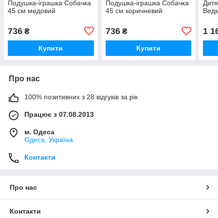
Подушка-іграшка Собачка
Подушка-іграшка Собачка
Дитя
45 см медовий
45 см коричневий
Ведм
736
736
1 1
₴
₴
Купити
Купити
Про нас
100% позитивних з 28 відгуків за рік
Працює з 07.08.2013
м. Одеса
Одеса, Україна
Контакти
Про нас
Контакти