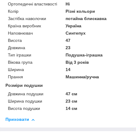
Ортопедичні властивості
Ні
Колір
Різні кольори
Застібка наволочки
потайна блискавка
Країна виробник
Україна
Наповнювач
Синтепух
Висота
47
Довжина
23
Тип іграшки
Подушка-іграшка
Вікова група
Від 3 років
Ширина
14
Прання
Машинна/ручна
Розміри подушки
Довжина подушки
47 см
Ширина подушки
23 см
Висота подушки
14 см
Приховати