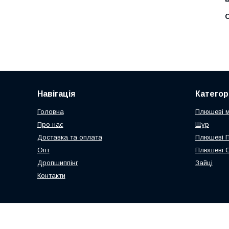
С
Навігація
Категорі
Головна
Плюшеві 
Про нас
Щур
Доставка та оплата
Плюшеві 
Опт
Плюшеві 
Дропшиппінг
Зайці
Контакти