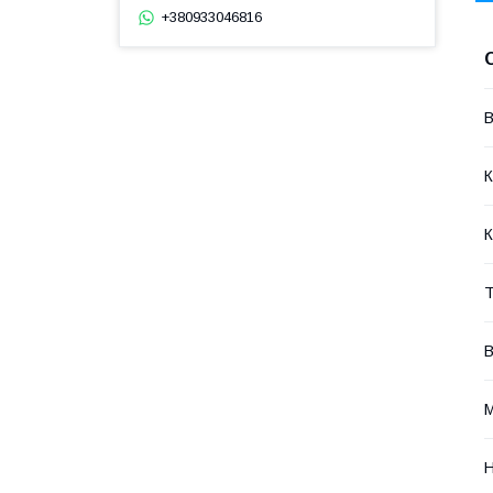
+380933046816
В
К
К
Т
В
М