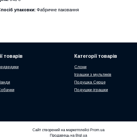
посіб упаковки:
Фабричне паковання
ї товарів
Категорії товарів
медведики
Слони
Іграшки з мультиків
Панди
Подушка Серце
Собачки
Подушки-іграшки
Сайт створений на маркетплейсі
Prom.ua
Продавець на Bigl.ua