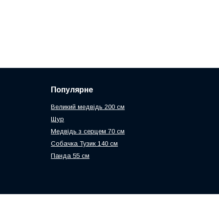
Популярне
Великий медвідь 200 см
Щур
Медвідь з серцем 70 см
Собачка Тузик 140 см
Панда 55 см