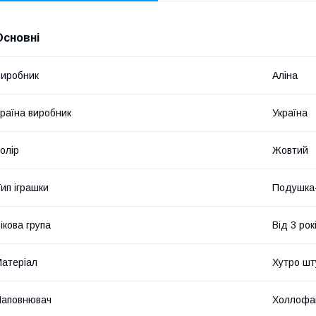
Основні
иробник
Аліна
раїна виробник
Україна
олір
Жовтий
ип іграшки
Подушка-
ікова група
Від 3 рок
атеріал
Хутро шт
Наповнювач
Холлофа