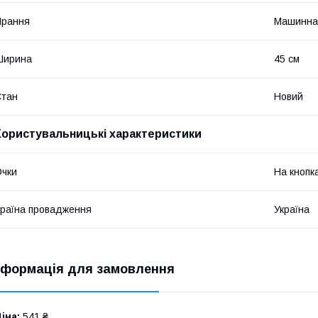
Прання
Машинна
Ширина
45 см
Стан
Новий
Користувальницькі характеристики
чки
На кнопк
раїна провадження
Україна
нформація для замовлення
іна:
541 ₴