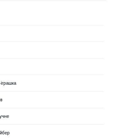
іграшка
ів
учне
йбер