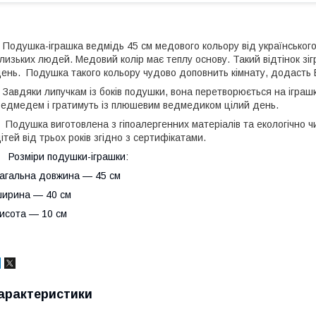
одушка-іграшка ведмідь 45 см медового кольору від українськог
лизьких людей. Медовий колір має теплу основу. Такий відтінок зіг
ень. Подушка такого кольору чудово доповнить кімнату, додасть 
авдяки липучкам із боків подушки, вона перетворюється на іграшк
едмедем і гратимуть із плюшевим ведмедиком цілий день.
одушка виготовлена з гіпоалергенних матеріалів та екологічно ч
ітей від трьох років згідно з сертифікатами.
озміри подушки-іграшки:
агальна довжина — 45 см
ирина — 40 см
исота — 10 см
арактеристики