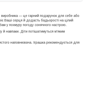
о виробника — це гарний подарунок для себе або
ріє Ваші серця й додасть бадьорості на цілий
Вам у похмуру погоду сонячного настрою.
у й навпаки. Діти потішатимуться м'яким
истого наповнювача. Іграшка рекомендується для