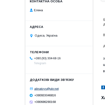
Елена
П
б
д
З
В
Одеса, Україна
П
д
Р
з
+380 (93) 304-68-16
Telegram
ш
в
alinatoys@ukr.net
+380933046816
Х
+380686280168