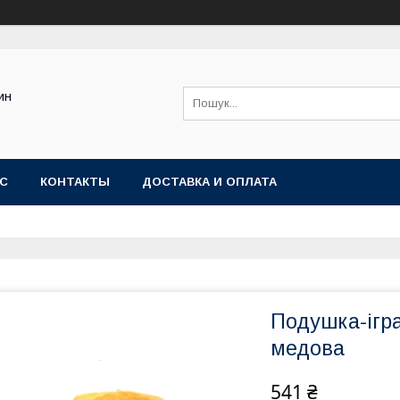
ин
АС
КОНТАКТЫ
ДОСТАВКА И ОПЛАТА
Подушка-ігр
медова
541 ₴