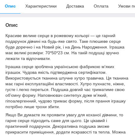
Опис
Характеристики
Доставка
Оплата
Умови п
Опис
Красиве велике серце в рожевому кольорі — це гарний
подарунок дівчині на будь-яке свято. Таке плюшеве серце
буде доречно і на Новий рік, і на День Народження. Іграшка
має великі розміри: 70*50*23 см. На такій подушці зручно
лежати та відпочивати.
Іграшка серце зроблена українською фабрикою м'яких
іграшок. Чудова якість підтверджена сертифікатом.
Використовується тканина штучне хутро травичка. Ця тканина
має гарні експлуатаційні властивості. Хутро пухнасте, ніжне,
густе і легко переться. Подушка довгий час триматиме свою
об'ємну форму. Наповнювач синтепух дуже м'який,
гіпоалергенний, чудово тримає форму, після прання іграшку
потрібно лише трохи збити.
Якщо Ви думаєте як проявити увагу для коханої дівчини, то
гарне серце підходить саме для цього. Це цікавий і
практичний подарунок. Декоративна подушка зможе
прикрасити приміщення, додати яскравості та тепла. Можна