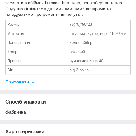
засинати в обіймах із такою іграшкою, вона зберігає тепло.
Подушка зігріватиме довгими зимовими вечорами та
нагадуватиме про романтичні почуття.
Розмір
75(70)*50*23
Матеріал
штучний хутро, ворс 18-20 мм
Наповнювач
холофайбер
Колір
рожевий
Прання
ручна/машинна 40
Вік
від 3 років
Приховати
Спосіб упаковки
фабрична
Характеристики