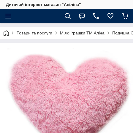
Дитячий інтернет-магазин "Аніліна"
Товари та послуги
М'які іграшки ТМ Аліна
Подушка 