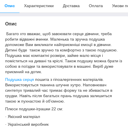
Опис
Характеристики
Доставка
Оплата
Умови п
Опис
Багато хто вважає, щоб завоювати серце дівчини, треба
робити відважні вчинки. Маленька та зручна подушка
допоможе Вам викликати найприємніші емоції в дівчини.
Дитині буде також зручно та комфортно з такою подушкою.
Подушка має компактні розміри, займе мало місця і
поміститься на дивані та кріслі. Також подушку можна брати із
собою в поїздки та використовувати в машині. Виріб дуже
приємний на дотик.
Подушка серця
пошита з гіпоалергенних матеріалів.
Використовується тканина штучне хутро. Наповнювач
синтепух тривалий час тримає форму та не збивається в
грудки. Навіть після багатьох прань подушка залишиться
такою ж пухнастою й об'ємною.
Плюси подушки-іграшки 22 см:
· Якісний матеріал
· Український виробник