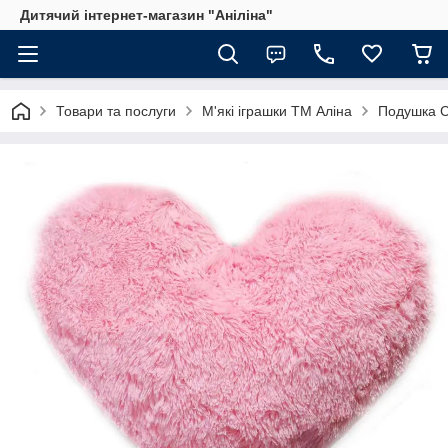
Дитячий інтернет-магазин "Аніліна"
Товари та послуги
М'які іграшки ТМ Аліна
Подушка 