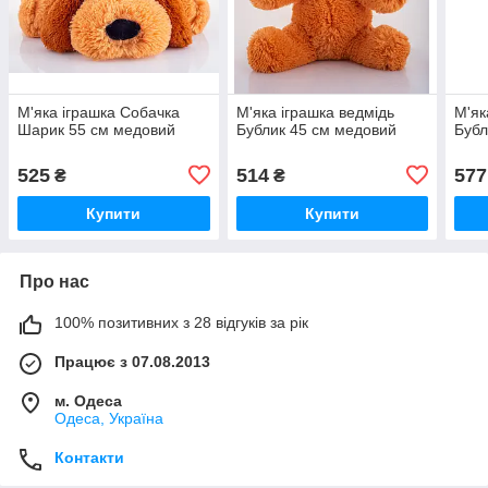
М'яка іграшка Собачка
М'яка іграшка ведмідь
М'як
Шарик 55 см медовий
Бублик 45 см медовий
Бубл
525
514
577
₴
₴
Купити
Купити
Про нас
100% позитивних з 28 відгуків за рік
Працює з 07.08.2013
м. Одеса
Одеса, Україна
Контакти