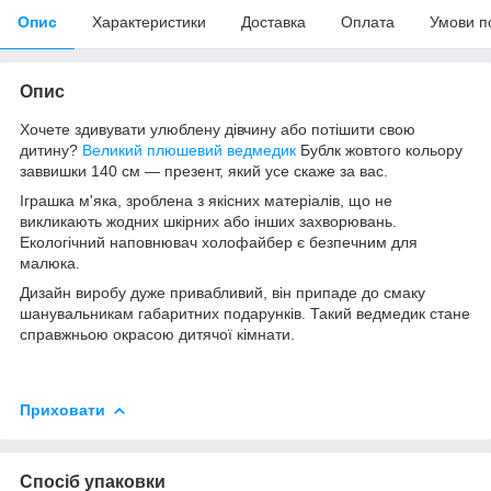
Опис
Характеристики
Доставка
Оплата
Умови п
Опис
Хочете здивувати улюблену дівчину або потішити свою
дитину?
Великий плюшевий ведмедик
Бублк жовтого кольору
заввишки 140 см — презент, який усе скаже за вас.
Іграшка м'яка, зроблена з якісних матеріалів, що не
викликають жодних шкірних або інших захворювань.
Екологічний наповнювач холофайбер є безпечним для
малюка.
Дизайн виробу дуже привабливий, він припаде до смаку
шанувальникам габаритних подарунків. Такий ведмедик стане
справжньою окрасою дитячої кімнати.
Приховати
Спосіб упаковки