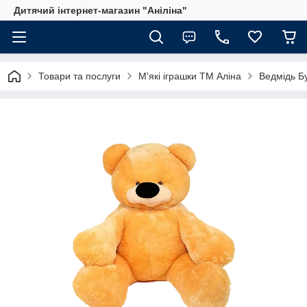
Дитячий інтернет-магазин "Аніліна"
Товари та послуги
М'які іграшки ТМ Аліна
Ведмідь Б