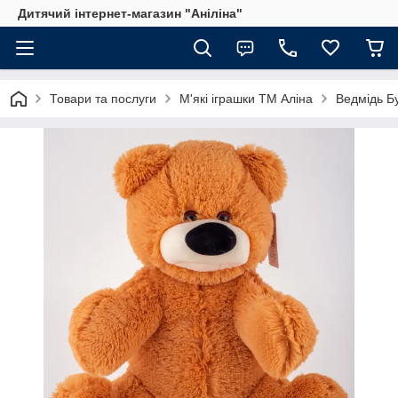
Дитячий інтернет-магазин "Аніліна"
Товари та послуги
М'які іграшки ТМ Аліна
Ведмідь Б