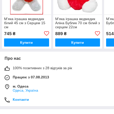
М'яка іграшка ведмедик
М'яка іграшка ведмедик
М'як
білий 45 см з Серцем 15
Аліна Бублик 70 см білий з
Бубл
см
серцем 22см
745
889
514
₴
₴
Купити
Купити
Про нас
100% позитивних з 28 відгуків за рік
Працює з 07.08.2013
м. Одеса
Одеса, Україна
Контакти