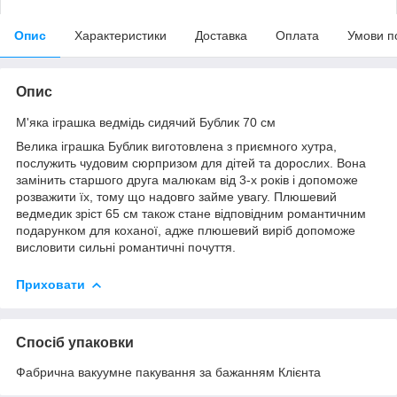
Опис
Характеристики
Доставка
Оплата
Умови п
Опис
М'яка іграшка ведмідь сидячий Бублик 70 см
Велика іграшка Бублик виготовлена з приємного хутра,
послужить чудовим сюрпризом для дітей та дорослих. Вона
замінить старшого друга малюкам від 3-х років і допоможе
розважити їх, тому що надовго займе увагу. Плюшевий
ведмедик зріст 65 см також стане відповідним романтичним
подарунком для коханої, адже плюшевий виріб допоможе
висловити сильні романтичні почуття.
Приховати
Спосіб упаковки
Фабрична вакуумне пакування за бажанням Клієнта