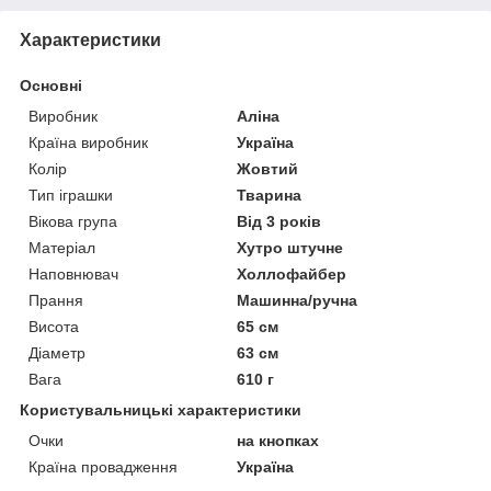
Характеристики
Основні
Виробник
Аліна
Країна виробник
Україна
Колір
Жовтий
Тип іграшки
Тварина
Вікова група
Від 3 років
Матеріал
Хутро штучне
Наповнювач
Холлофайбер
Прання
Машинна/ручна
Висота
65 см
Діаметр
63 см
Вага
610 г
Користувальницькі характеристики
Очки
на кнопках
Країна провадження
Україна