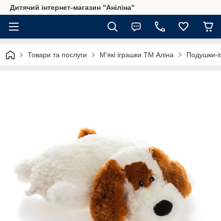
Дитячий інтернет-магазин "Аніліна"
Товари та послуги
М'які іграшки ТМ Аліна
Подушки-і