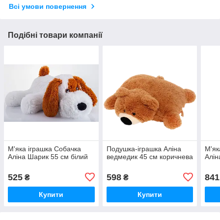
Всі умови повернення
Подібні товари компанії
М'яка іграшка Собачка
Подушка-іграшка Аліна
М'як
Аліна Шарик 55 см білий
ведмедик 45 см коричнева
Алін
525
598
841
₴
₴
Купити
Купити