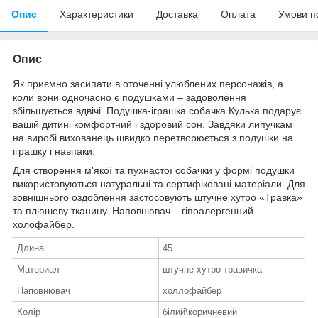
Опис
Характеристики
Доставка
Оплата
Умови п
Опис
Як приємно засипати в оточенні улюблених персонажів, а
коли вони одночасно є подушками – задоволення
збільшується вдвічі. Подушка-іграшка собачка Кулька подарує
вашій дитині комфортний і здоровий сон. Завдяки липучкам
на виробі вихованець швидко перетворюється з подушки на
іграшку і навпаки.
Для створення м'якої та пухнастої собачки у формі подушки
використовуються натуральні та сертифіковані матеріали. Для
зовнішнього оздоблення застосовують штучне хутро «Травка»
та плюшеву тканину. Наповнювач – гіпоалергенний
холофайбер.
Длина
45
Материал
штучне хутро травичка
Наповнювач
холлофайбер
Колір
білий\коричневий