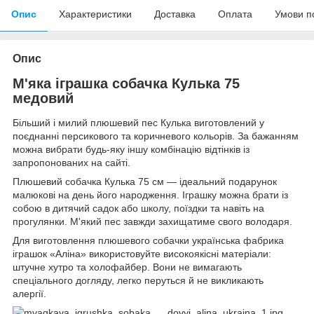
Опис
Характеристики
Доставка
Оплата
Умови п
Опис
М'яка іграшка собачка Кулька 75
медовий
Більший і милий плюшевий пес Кулька виготовлений у
поєднанні персикового та коричневого кольорів. За бажанням
можна вибрати будь-яку іншу комбінацію відтінків із
запропонованих на сайті.
Плюшевий собачка Кулька 75 см — ідеальний подарунок
малюкові на день його народження. Іграшку можна брати із
собою в дитячий садок або школу, поїздки та навіть на
прогулянки. М'який пес завжди захищатиме свого володаря.
Для виготовлення плюшевого собачки українська фабрика
іграшок «Аліна» використовуйте високоякісні матеріали:
штучне хутро та холофайбер. Вони не вимагають
спеціального догляду, легко перуться й не викликають
алергії.