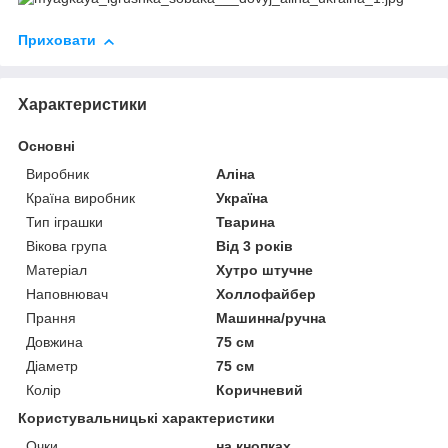
Приховати
Характеристики
Основні
Виробник
Аліна
Країна виробник
Україна
Тип іграшки
Тварина
Вікова група
Від 3 років
Матеріал
Хутро штучне
Наповнювач
Холлофайбер
Прання
Машинна/ручна
Довжина
75 см
Діаметр
75 см
Колір
Коричневий
Користувальницькі характеристики
Очки
на кнопках