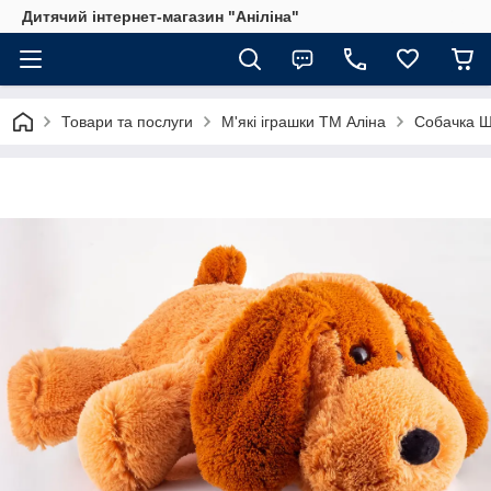
Дитячий інтернет-магазин "Аніліна"
Товари та послуги
М'які іграшки ТМ Аліна
Собачка 