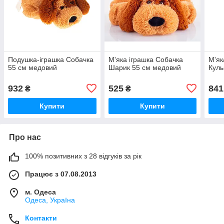
Подушка-іграшка Собачка
М'яка іграшка Собачка
М'як
55 см медовий
Шарик 55 см медовий
Куль
932
525
841
₴
₴
Купити
Купити
Про нас
100% позитивних з 28 відгуків за рік
Працює з 07.08.2013
м. Одеса
Одеса, Україна
Контакти