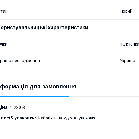
Стан
Новий
Користувальницькі характеристики
чки
на кнопк
раїна провадження
Україна
нформація для замовлення
іна:
1 220 ₴
посіб упаковки:
Фабрична вакуумна упаковка