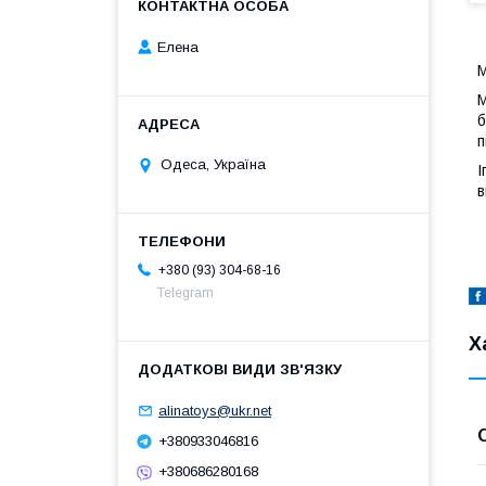
Елена
М
М
б
п
Одеса, Україна
І
в
+380 (93) 304-68-16
Telegram
Х
alinatoys@ukr.net
+380933046816
+380686280168