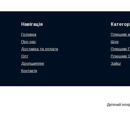
Навігація
Категорі
Головна
Плюшеві 
Про нас
Щур
Доставка та оплата
Плюшеві 
Опт
Плюшеві 
Дропшиппінг
Зайці
Контакти