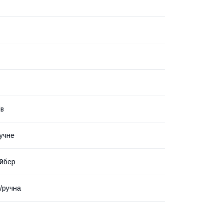
ів
учне
йбер
/ручна