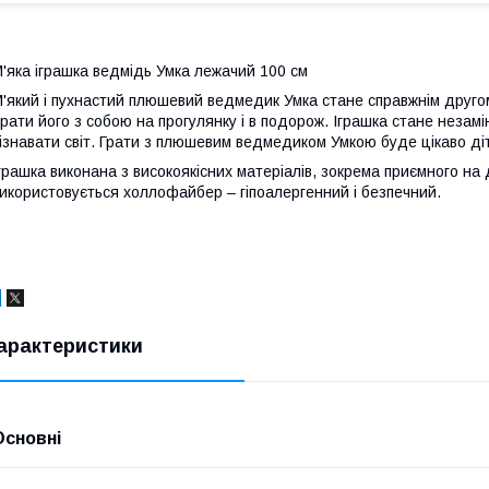
'яка іграшка ведмідь Умка лежачий 100 см
'який і пухнастий плюшевий ведмедик Умка стане справжнім друго
рати його з собою на прогулянку і в подорож. Іграшка стане неза
ізнавати світ. Грати з плюшевим ведмедиком Умкою буде цікаво дітя
грашка виконана з високоякісних матеріалів, зокрема приємного на
икористовується холлофайбер – гіпоалергенний і безпечний.
арактеристики
Основні