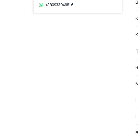
В
+380933046816
К
К
Т
В
М
В