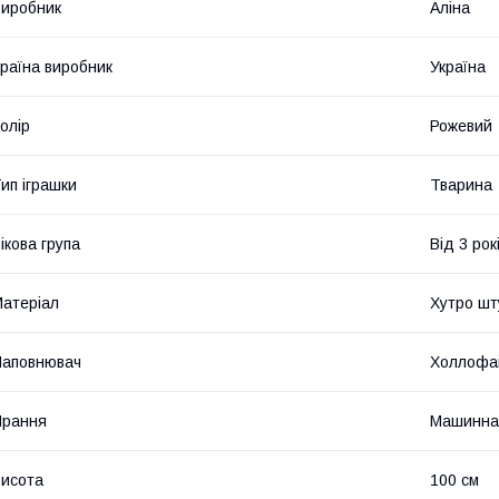
иробник
Аліна
раїна виробник
Україна
олір
Рожевий
ип іграшки
Тварина
ікова група
Від 3 рок
атеріал
Хутро шт
Наповнювач
Холлофа
Прання
Машинна
исота
100 см