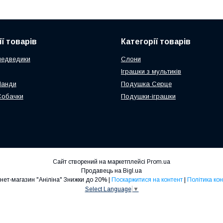
ї товарів
Категорії товарів
медведики
Слони
Іграшки з мультиків
Панди
Подушка Серце
Собачки
Подушки-іграшки
Сайт створений на маркетплейсі
Prom.ua
Продавець на Bigl.ua
Дитячий інтернет-магазин "Аніліна" Знижки до 20% |
Поскаржитися на контент
|
Політика ко
Select Language
▼