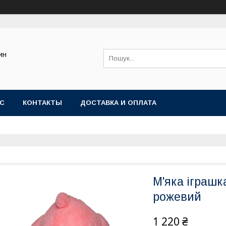
ин
АС
КОНТАКТЫ
ДОСТАВКА И ОПЛАТА
М'яка іграш
рожевий
1 220 ₴