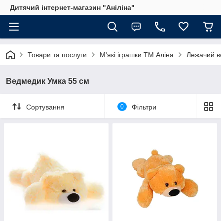
Дитячий інтернет-магазин "Аніліна"
Товари та послуги
М'які іграшки ТМ Аліна
Лежачий в
Ведмедик Умка 55 см
Сортування
0
Фільтри