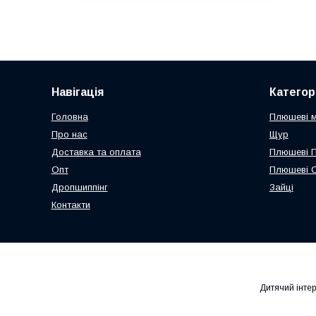
Навігація
Категорі
Головна
Плюшеві 
Про нас
Щур
Доставка та оплата
Плюшеві 
Опт
Плюшеві 
Дропшиппінг
Зайці
Контакти