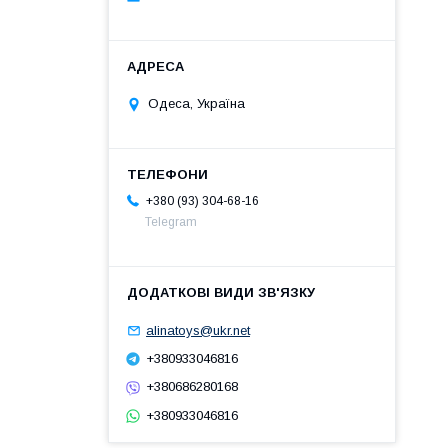
Одеса, Україна
+380 (93) 304-68-16
Telegram
alinatoys@ukr.net
+380933046816
+380686280168
+380933046816