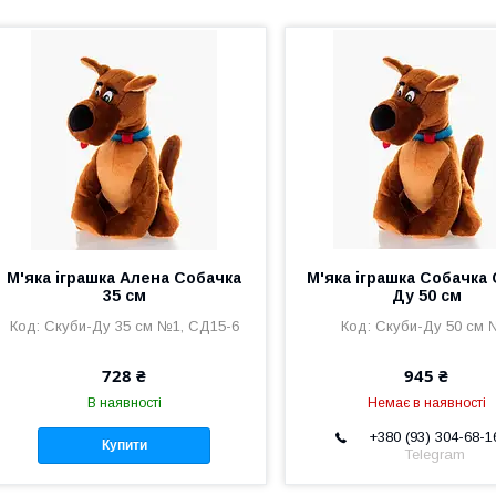
М'яка іграшка Алена Собачка
М'яка іграшка Собачка 
35 см
Ду 50 см
Скуби-Ду 35 см №1, СД15-6
Скуби-Ду 50 см 
728 ₴
945 ₴
В наявності
Немає в наявності
+380 (93) 304-68-1
Купити
Telegram