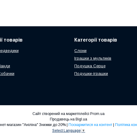
ї товарів
Категорії товарів
медведики
Слони
Іграшки з мультиків
Панди
Подушка Серце
Собачки
Подушки-іграшки
Сайт створений на маркетплейсі
Prom.ua
Продавець на Bigl.ua
Дитячий інтернет-магазин "Аніліна" Знижки до 20% |
Поскаржитися на контент
|
Політика ко
Select Language
▼